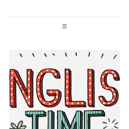
İçeriğe
geç