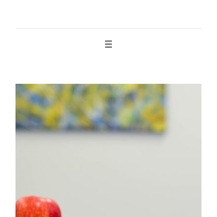
İçeriğe
geç