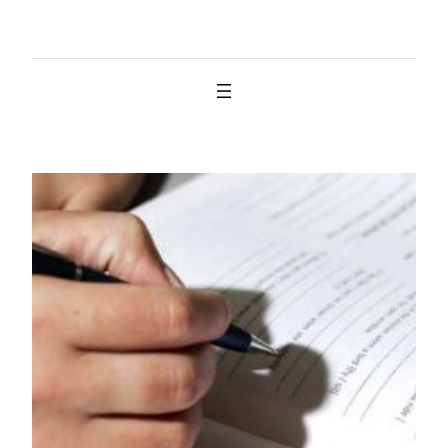
İçeriğe
geç